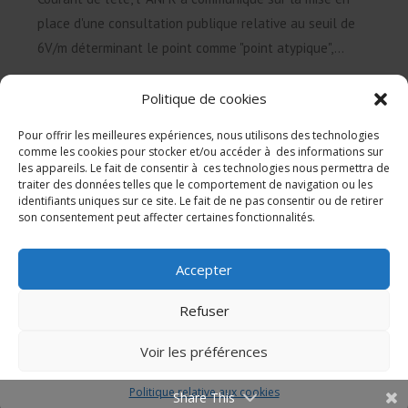
place d'une consultation publique relative au seuil de
6V/m déterminant le point comme "point atypique",...
Politique de cookies
Pour offrir les meilleures expériences, nous utilisons des technologies
comme les cookies pour stocker et/ou accéder à des informations sur
les appareils. Le fait de consentir à ces technologies nous permettra de
traiter des données telles que le comportement de navigation ou les
identifiants uniques sur ce site. Le fait de ne pas consentir ou de retirer
son consentement peut affecter certaines fonctionnalités.
© 2026CRIIREM
Hébergement : Datagitateur
Accepter
Mentions légales
Refuser
Politique relative aux cookies (UE)
Voir les préférences
Politique relative aux cookies
Share This