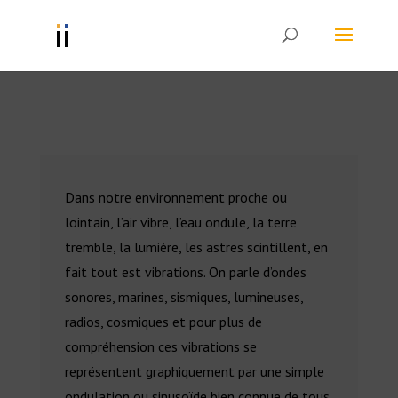
Dans notre environnement proche ou
lointain, l’air vibre, l’eau ondule, la terre
tremble, la lumière, les astres scintillent, en
fait tout est vibrations. On parle d’ondes
sonores, marines, sismiques, lumineuses,
radios, cosmiques et pour plus de
compréhension ces vibrations se
représentent graphiquement par une simple
ondulation ou sinusoïde bien connue de tous,