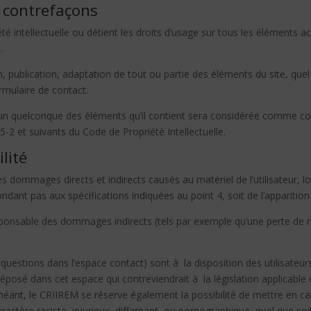
t contrefaçons
té intellectuelle ou détient les droits d’usage sur tous les éléments a
.
 publication, adaptation de tout ou partie des éléments du site, quel 
ormulaire de contact.
l’un quelconque des éléments qu’il contient sera considérée comme con
-2 et suivants du Code de Propriété Intellectuelle.
lité
dommages directs et indirects causés au matériel de l’utilisateur, lor
épondant pas aux spécifications indiquées au point 4, soit de l’apparitio
ponsable des dommages indirects (tels par exemple qu’une perte de 
 questions dans l’espace contact) sont à la disposition des utilisateu
osé dans cet espace qui contreviendrait à la législation applicable e
héant, le CRIIREM se réserve également la possibilité de mettre en cau
ctère raciste, injurieux, diffamant, ou pornographique, quel que soit 