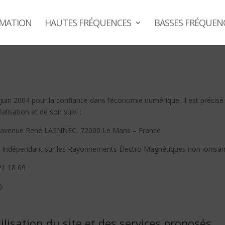
MATION
HAUTES FRÉQUENCES
BASSES FRÉQUEN
1 juin 2004 pour la confiance dans l’économie numérique, il est précisé 
alisation et de son suivi :
 avenue René LAENNEC, 72000 Le Mans – France
on Indépendant sur les Rayonnements Électro Magnétiques non ionisan
21 18 69
).
ilisation du site et des services proposés