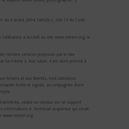
1 du 6 aoà»t 2004, l’article L. 226-13 du Code
s l’utilisateur a accédé au site www.criirem.org, le
de certains services proposés par le site
r lui-mème à leur saisie. Il est alors précisé à
 fichiers et aux libertés, tout utilisateur
a demande écrite et signée, accompagnée d’une
nvoyée.
e, transférée, cédée ou vendue sur un support
es informations à l’éventuel acquéreur qui serait
te www.criirem.org.