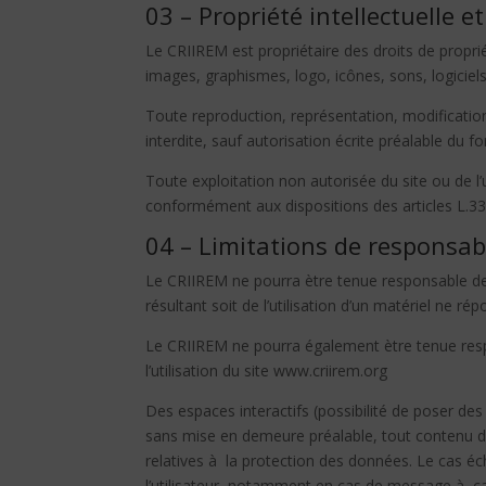
03 – Propriété intellectuelle e
Le CRIIREM est propriétaire des droits de proprié
images, graphismes, logo, icônes, sons, logiciels
Toute reproduction, représentation, modification,
interdite, sauf autorisation écrite préalable du f
Toute exploitation non autorisée du site ou de 
conformément aux dispositions des articles L.335
04 – Limitations de responsabi
Le CRIIREM ne pourra ètre tenue responsable des 
résultant soit de l’utilisation d’un matériel ne r
Le CRIIREM ne pourra également ètre tenue res
l’utilisation du site www.criirem.org
Des espaces interactifs (possibilité de poser des
sans mise en demeure préalable, tout contenu dép
relatives à la protection des données. Le cas éc
l’utilisateur, notamment en cas de message à cara