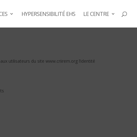
CES
HYPERSENSIBILITÉ EHS
LE CENTRE
aux utilisateurs du site www.criirem.org l’identité
ts