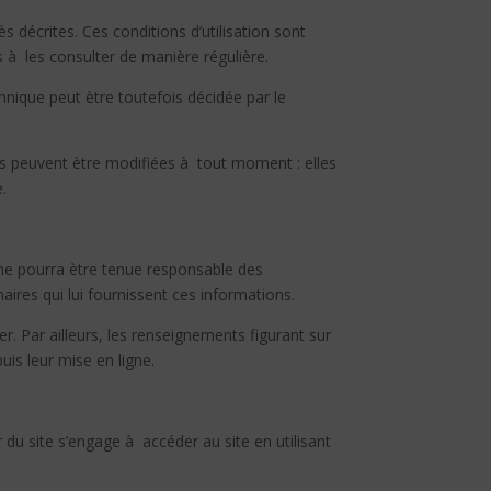
ès décrites. Ces conditions d’utilisation sont
 à les consulter de manière régulière.
nique peut ètre toutefois décidée par le
es peuvent ètre modifiées à tout moment : elles
e.
l ne pourra ètre tenue responsable des
aires qui lui fournissent ces informations.
er. Par ailleurs, les renseignements figurant sur
is leur mise en ligne.
r du site s’engage à accéder au site en utilisant