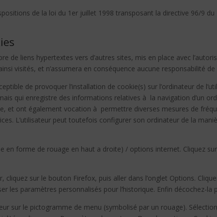
sitions de la loi du 1er juillet 1998 transposant la directive 96/9 du
ies
re de liens hypertextes vers d’autres sites, mis en place avec l’auto
s ainsi visités, et n’assumera en conséquence aucune responsabilité de c
ptible de provoquer l’installation de cookie(s) sur l’ordinateur de l’util
r, mais qui enregistre des informations relatives à la navigation d’un o
e site, et ont également vocation à permettre diverses mesures de fréqu
vices. L’utilisateur peut toutefois configurer son ordinateur de la maniè
e en forme de rouage en haut a droite) / options internet. Cliquez sur
 cliquez sur le bouton Firefox, puis aller dans l’onglet Options. Cliquer
ser les paramètres personnalisés pour l’historique. Enfin décochez-la 
teur sur le pictogramme de menu (symbolisé par un rouage). Sélection