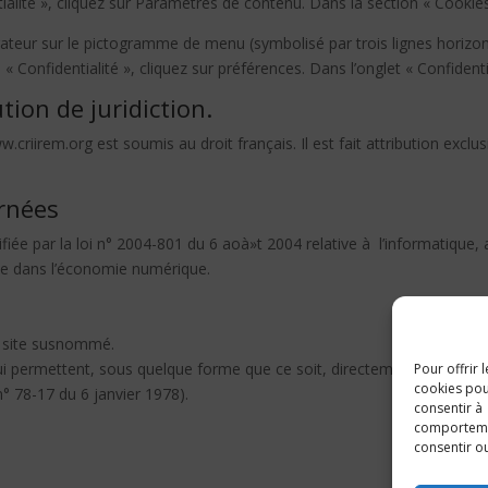
alité », cliquez sur Paramètres de contenu. Dans la section « Cookie
ateur sur le pictogramme de menu (symbolisé par trois lignes horizon
« Confidentialité », cliquez sur préférences. Dans l’onglet « Confident
tion de juridiction.
www.criirem.org est soumis au droit français. Il est fait attribution exc
ernées
e par la loi n° 2004-801 du 6 aoà»t 2004 relative à l’informatique, au
ce dans l’économie numérique.
le site susnommé.
ui permettent, sous quelque forme que ce soit, directement ou non, l
Pour offrir
cookies pour
 n° 78-17 du 6 janvier 1978).
consentir à
comportement
consentir ou