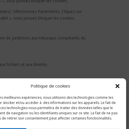
s », vous pouvez bloquer les cookies.
tales). Sélectionnez Paramètres. Cliquez sur
ialité », vous pouvez bloquer les cookies.
lusive de juridiction aux tribunaux compétents du
x fichiers et aux libertés.
Politique de cookies
’identification des personnes physiques
 les meilleures expériences, nous utilisons des technologies comme les
 stocker et/ou accéder à des informations sur les appareils. Le fait de
 ces technologies nous permettra de traiter des données telles que le
 de navigation ou les identifiants uniques sur ce site. Le fait de ne pas
 de retirer son consentement peut affecter certaines fonctionnalités.