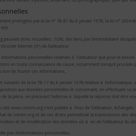
sonnelles
nt protégées par la loi n° 78-87 du 6 janvier 1978, la loi n° 2004-80
1995.
rg peuvent ètres recueillies : l’URL des liens par l’intermédiaire desquel
otocole Internet (IP) de l’utilisateur.
informations personnelles relatives à l’utilisateur que pour le besoin 
mations en toute connaissance de cause, notamment lorsqu’il procède pa
 ou non de fournir ces informations.
uivants de la loi 78-17 du 6 janvier 1978 relative à l’informatique, aux
 d’opposition aux données personnelles le concernant, en effectuant s
re de la pièce, en précisant l’adresse à laquelle la réponse doit ètre e
u site www.criirem.org n’est publiée à l’insu de l’utilisateur, échangé
at de criirem.org et de ses droits permettrait la transmission des dit
ation et de modification des données vis à vis de l’utilisateur du si
ille pas d’informations personnelles. .