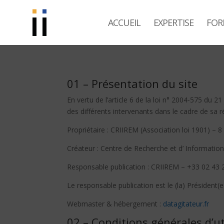
ACCUEIL
EXPERTISE
FOR
01 – Présentation du site
En vertu de l’article 6 de la loi n° 2004-575 du 2
des différents intervenants dans le cadre de sa ré
Propriétaire : CRIIREM (Association loi 1901) –
8
Créateur : Centre de Recherche et d’ Informati
Responsable publication : CRIIREM – +33 02 43 
Le responsable publication est le (la) Président(e
Webmaster & hébergement :
datagitateur.fr
02 – Conditions générales d’ut