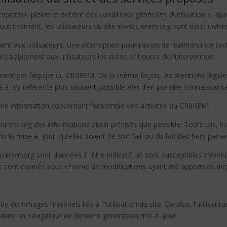
ceptation pleine et entière des conditions générales d’utilisation ci-apr
ut moment, les utilisateurs du site www.criirem.org sont donc invités
t aux utilisateurs. Une interruption pour raison de maintenance tech
éalablement aux utilisateurs les dates et heures de l’intervention.
ement par l’équipe du CRIIREM. De la mème façon, les mentions légal
té à s’y référer le plus souvent possible afin d’en prendre connaissanc
 une information concernant l’ensemble des activités du CRIIREM.
criirem.org des informations aussi précises que possible. Toutefois, i
 la mise à jour, qu’elles soient de son fait ou du fait des tiers parten
riirem.org sont données à titre indicatif, et sont susceptibles d’évolu
Ils sont donnés sous réserve de modifications ayant été apportées depu
e dommages matériels liés à l’utilisation du site. De plus, l’utilisateu
 avec un navigateur de dernière génération mis-à -jour