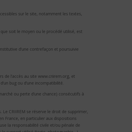
ccessibles sur le site, notamment les textes,
que soit le moyen ou le procédé utilisé, est
stitutive d’une contrefaçon et poursuivie
s de l’accès au site www.criirem.org, et
n d’un bug ou d’une incompatibilité.
marché ou perte d’une chance) consécutifs à
rs. Le CRIIREM se réserve le droit de supprimer,
n France, en particulier aux dispositions
se la responsabilité civile et/ou pénale de
le support utilisé (texte, photographie…).