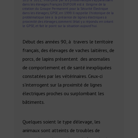
2017 à 2021, . Interpelé par les problématiques apparaissant
dans les élevages François DUFOUR est à l’origine de la
création du Groupe Permanent pour la Sécurité Électrique
dans les élevages, GPSE, en 1999. Il rappelle l’historique de la
problématique liée à la présence de lignes électriques à
proximité des élevages, comment l’état y a répondu en créant
le GPSE, et fait le point sur la situation aujourd’hui.
Début des années 90, à travers le territoire
français, des élevages de vaches laitières, de
porcs, de lapins présentent des anomalies
de comportement et de santé inexpliquées
constatées par les vétérinaires. Ceux-ci
s’interrogent sur la proximité de lignes
électriques proches ou surplombant les
bâtiments.
Quelques soient le type d’élevage, les
animaux sont atteints de troubles de