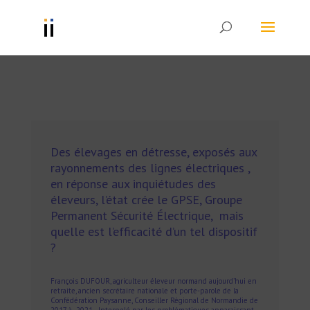
Des élevages en détresse, exposés aux
rayonnements des lignes électriques ,
en réponse aux inquiétudes des
éleveurs, l’état crée le GPSE, Groupe
Permanent Sécurité Électrique, mais
quelle est l’efficacité d’un tel dispositif
?
François DUFOUR, agriculteur éleveur normand aujourd’hui en
retraite, ancien secrétaire nationale et porte-parole de la
Confédération Paysanne, Conseiller Régional de Normandie de