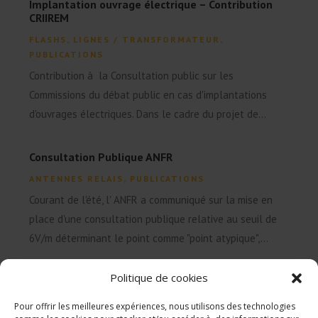
Implantation ouvrage électrique – Contribution
CRIIREM
FLASHS
,
LIGNES / TRANSFORMATEUR
,
PUBLICATIONS
Contribution à la Consultation public sur les
Commissions du débat public en cas d'implantations
d'ouvrages électriques. Dans le cadre du projet de...
Consultation Publique ANFR
ANTENNES RELAIS
,
PUBLICATIONS
Courant de l'été, l' ANFR a communiqué sur la mise en
place d'une consultation publique relative au seuil de
6V/m déterminant le point comme "point atypique",...
Politique de cookies
Pour offrir les meilleures expériences, nous utilisons des technologies