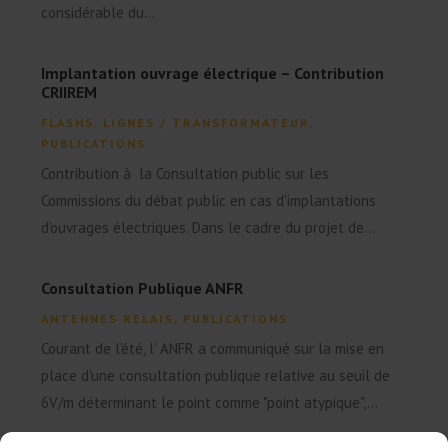
considérable du...
Implantation ouvrage électrique – Contribution
CRIIREM
FLASHS
,
LIGNES / TRANSFORMATEUR
,
PUBLICATIONS
Contribution à la Consultation public sur les
Commissions du débat public en cas d'implantations
d'ouvrages électriques. Dans le cadre du projet de...
Consultation Publique ANFR
ANTENNES RELAIS
,
PUBLICATIONS
Courant de l'été, l' ANFR a communiqué sur la mise en
place d'une consultation publique relative au seuil de
6V/m déterminant le point comme "point atypique",...