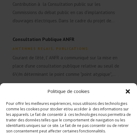
Contribution à la Consultation public sur les
Commissions du débat public en cas d'implantations
d'ouvrages électriques. Dans le cadre du projet de...
Consultation Publique ANFR
ANTENNES RELAIS
,
PUBLICATIONS
Courant de l'été, l' ANFR a communiqué sur la mise en
place d'une consultation publique relative au seuil de
6V/m déterminant le point comme "point atypique",...
Politique de cookies
Pour offrir les meilleures expériences, nous utilisons des technologies
comme les cookies pour stocker et/ou accéder à des informations sur
les appareils. Le fait de consentir à ces technologies nous permettra de
traiter des données telles que le comportement de navigation ou les
identifiants uniques sur ce site. Le fait de ne pas consentir ou de retirer
son consentement peut affecter certaines fonctionnalités.