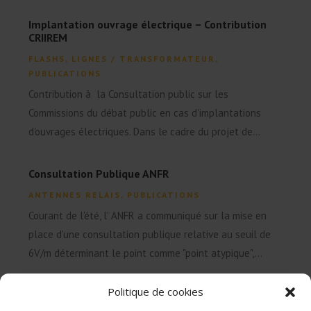
Implantation ouvrage électrique – Contribution
CRIIREM
FLASHS
,
LIGNES / TRANSFORMATEUR
,
PUBLICATIONS
Contribution à la Consultation public sur les
Commissions du débat public en cas d'implantations
d'ouvrages électriques. Dans le cadre du projet de...
Consultation Publique ANFR
ANTENNES RELAIS
,
PUBLICATIONS
Courant de l'été, l' ANFR a communiqué sur la mise en
place d'une consultation publique relative au seuil de
6V/m déterminant le point comme "point atypique",...
Politique de cookies