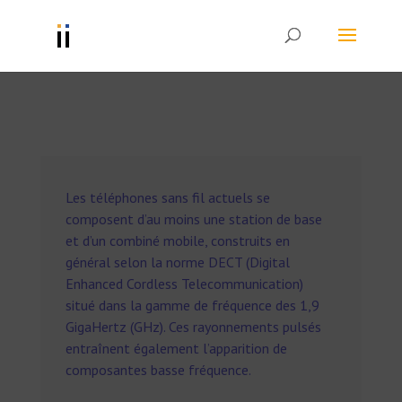
Les téléphones sans fil actuels se
composent d’au moins une station de base
et d’un combiné mobile, construits en
général selon la norme DECT (Digital
Enhanced Cordless Telecommunication)
situé dans la gamme de fréquence des 1,9
GigaHertz (GHz). Ces rayonnements pulsés
entraînent également l’apparition de
composantes basse fréquence.