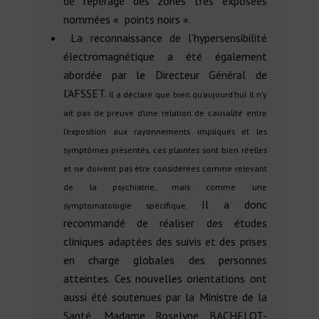
de repérage des zones très exposées
nommées « points noirs ».
La reconnaissance de l’hypersensibilité
électromagnétique a été également
abordée par le Directeur Général de
l’AFSSET.
Il a déclaré que bien qu’aujourd’hui il n’y
ait pas de preuve d’une relation de causalité entre
l’exposition aux rayonnements impliqués et les
symptômes présentés, ces plaintes sont bien réelles
et ne doivent pas ètre considérées comme relevant
de la psychiatrie, mais comme une
Il a donc
symptomatologie spécifique.
recommandé de réaliser des études
cliniques adaptées des suivis et des prises
en charge globales des personnes
atteintes. Ces nouvelles orientations ont
aussi été soutenues par la Ministre de la
Santé, Madame Roselyne BACHELOT-