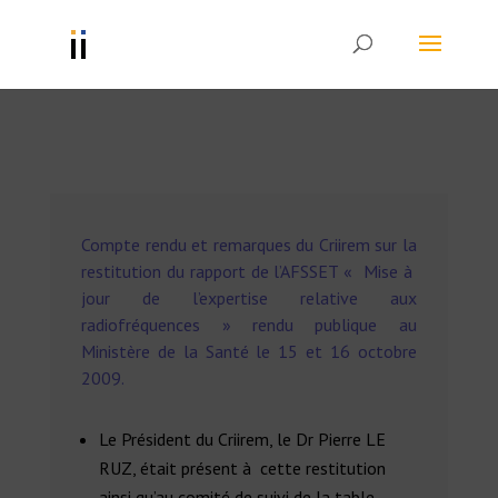
Compte rendu et remarques du Criirem sur la
restitution du rapport de l’AFSSET « Mise à
jour de l’expertise relative aux
radiofréquences » rendu publique au
Ministère de la Santé le 15 et 16 octobre
2009.
Le Président du Criirem, le Dr Pierre LE
RUZ, était présent à cette restitution
ainsi qu’au comité de suivi de la table