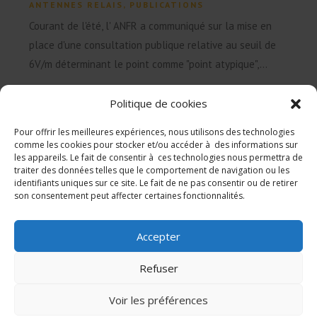
ANTENNES RELAIS
,
PUBLICATIONS
Courant de l'été, l' ANFR a communiqué sur la mise en
place d'une consultation publique relative au seuil de
6V/m déterminant le point comme "point atypique",...
Politique de cookies
Pour offrir les meilleures expériences, nous utilisons des technologies
comme les cookies pour stocker et/ou accéder à des informations sur
les appareils. Le fait de consentir à ces technologies nous permettra de
traiter des données telles que le comportement de navigation ou les
identifiants uniques sur ce site. Le fait de ne pas consentir ou de retirer
son consentement peut affecter certaines fonctionnalités.
© 2026CRIIREM
Hébergement : Datagitateur
Accepter
Mentions légales
Refuser
Politique relative aux cookies (UE)
Voir les préférences